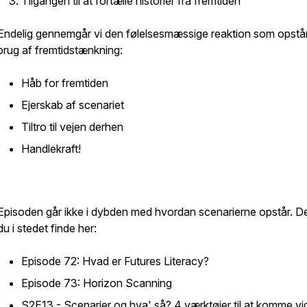
Tilgangen til at fortælle historier fra fremtiden
Endelig gennemgår vi den følelsesmæssige reaktion som opstå
brug af fremtidstænkning:
Håb for fremtiden
Ejerskab af scenariet
Tiltro til vejen derhen
Handlekraft!
Episoden går ikke i dybden med hvordan scenarierne opstår. D
du i stedet finde her:
Episode 72: Hvad er Futures Literacy?
Episode 73: Horizon Scanning
S2E13 - Scenarier og hva' så? 4 værktøjer til at komme v