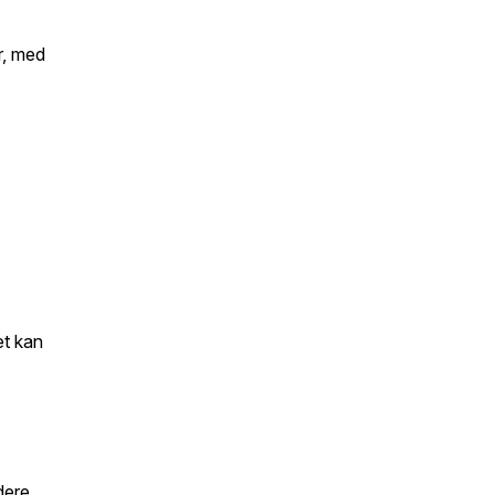
r, med
et kan
idere