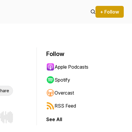
+ Follow
Follow
Apple Podcasts
Spotify
hare
Overcast
RSS Feed
See All
r end. Hold shift to jump forward or backward.