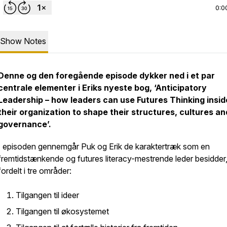
0:0
Show Notes
Denne og den foregående episode dykker ned i et par
centrale elementer i Eriks nyeste bog, ‘Anticipatory
Leadership – how leaders can use Futures Thinking insid
their organization to shape their structures, cultures an
governance’.
I episoden gennemgår Puk og Erik de karaktertræk som en
fremtidstænkende og futures literacy-mestrende leder besidder
fordelt i tre områder:
Tilgangen til ideer
Tilgangen til økosystemet