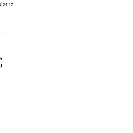
0
|
24:47
e
d
,