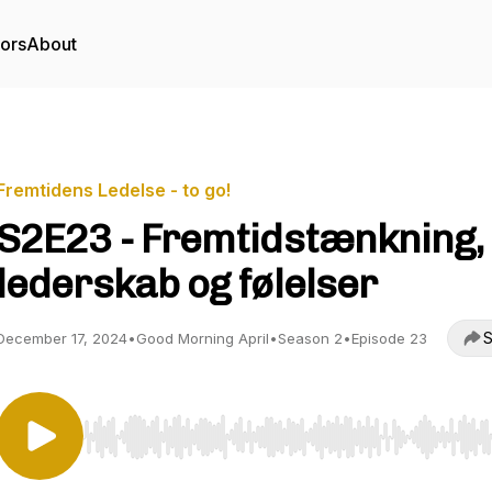
tors
About
Fremtidens Ledelse - to go!
S2E23 - Fremtidstænkning,
lederskab og følelser
S
December 17, 2024
•
Good Morning April
•
Season 2
•
Episode 23
Use Left/Right to seek, Home/End to jump to start o